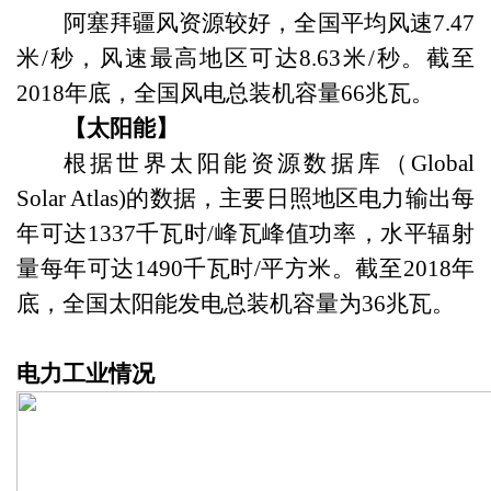
阿塞拜疆风资源较好，全国平均风速
7.47
米
/
秒，风速最高地区可达
8.63
米
/
秒。截至
2018
年底，全国风电总装机容量
66
兆瓦。
【太阳能】
根据世界太阳能资源数据库（
Global
Solar Atlas)
的数据，主要日照地区电力输出每
年可达
1337
千瓦时
/
峰瓦峰值功率，水平辐射
量每年可达
1490
千瓦时
/
平方米。截至
2018
年
底，全国太阳能发电总装机容量为
36
兆瓦。
电力工业情况