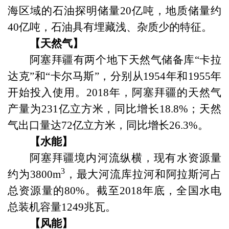
海区域的石油探明储量
20
亿吨，地质储量约
40
亿吨，石油具有埋藏浅、杂质少的特征。
【天然气】
阿塞拜疆有两个地下天然气储备库“卡拉
达克”和“卡尔马斯”，分别从
1954
年和
1955
年
开始投入使用。
2018
年，阿塞拜疆的天然气
产量为
231
亿立方米，同比增长
18.8%
；天然
气出口量达
72
亿立方米，同比增长
26.3%
。
【水能】
阿塞拜疆境内河流纵横，现有水资源量
3
约为
3800m
，最大河流库拉河和阿拉斯河占
总资源量的
80%
。截至
2018
年底，全国水电
总装机容量
1249
兆瓦。
【风能】