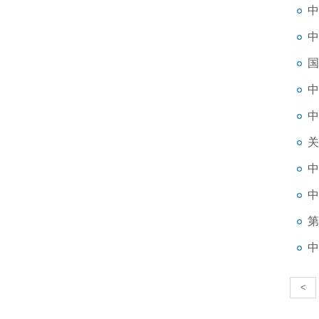
中
国
关
中
中
第
中
<