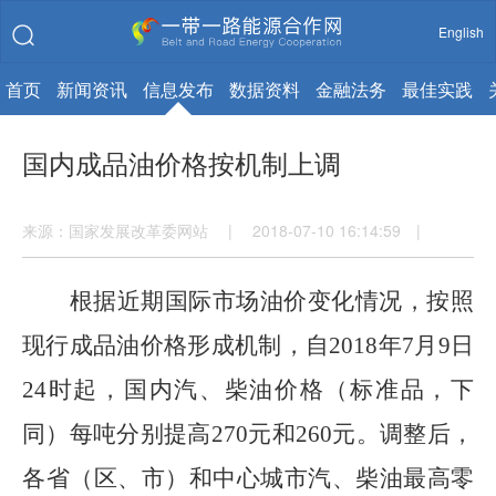
English
首页
新闻资讯
信息发布
数据资料
金融法务
最佳实践
国内成品油价格按机制上调
来源：国家发展改革委网站 | 2018-07-10 16:14:59 |
根据近期国际市场油价变化情况，按照
现行成品油价格形成机制，自
2018
年
7
月
9
日
24
时起，国内汽、柴油价格（标准品，下
同）每吨分别提高
270
元和
260
元。调整后，
各省（区、市）和中心城市汽、柴油最高零