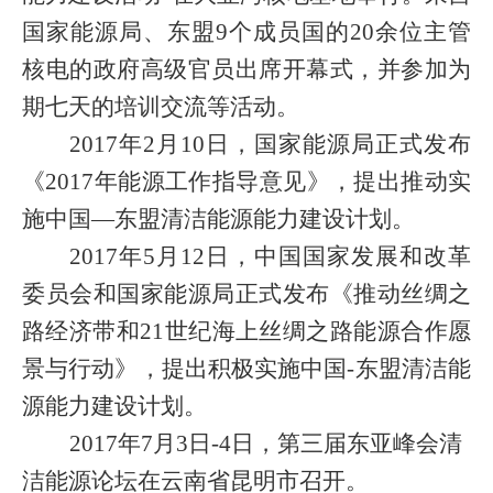
国家能源局、东盟
9
个成员国的
20
余位主管
核电的政府高级官员出席开幕式，并参加为
期七天的培训交流等活动。
2017
年
2
月
10
日，国家能源局正式发布
《
2017
年能源工作指导意见》，提出推动实
施中国—东盟清洁能源能力建设计划。
2017
年
5
月
12
日，中国国家发展和改革
委员会和国家能源局正式发布《推动丝绸之
路经济带和
21
世纪海上丝绸之路能源合作愿
景与行动》，提出积极实施中国
-
东盟清洁能
源能力建设计划。
2017
年
7
月
3
日
-4
日，第三届东亚峰会清
洁能源论坛在云南省昆明市召开。