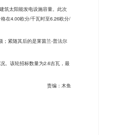
非建筑太阳能发电设施容量。此次
在4.00欧分/千瓦时至6.26欧分/
额；紧随其后的是莱茵兰-普法尔
况。该轮招标数量为2.6吉瓦，最
责编：木鱼