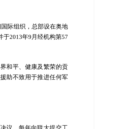
间国际组织，总部设在奥地
并于
2013
年
9
月经机构第
57
世界和平、健康及繁荣的贡
的援助不致用于推进任何军
大决议，每年向联大提交工