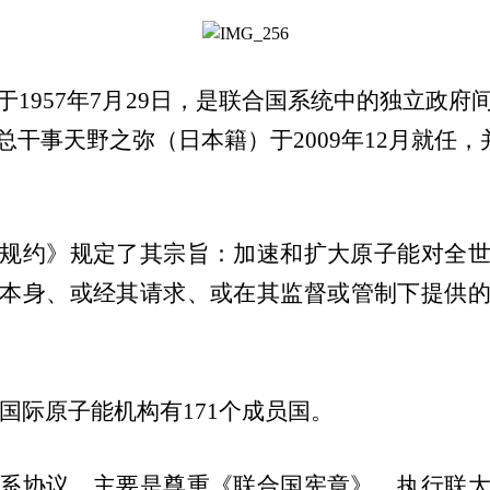
于
1957
年
7
月
29
日，是联合国系统中的独立政府
总干事天野之弥（日本籍）于
2009
年
12
月就任，
规约》规定了其宗旨：加速和扩大原子能对全
本身、或经其请求、或在其监督或管制下提供
国际原子能机构有
17
1
个成员国。
系协议，主要是尊重《联合国宪章》，执行联