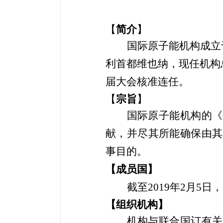
【
简介
】
国际原子能机构成立
利首都维也纳，现任机构
届大会核准连任。
【
宗旨
】
国际原子能机构的《
献，并尽其所能确保由其
事目的。
【成员国】
截至
201
9
年
2
月
5
日，
【组织机构】
机构与联合国订有关