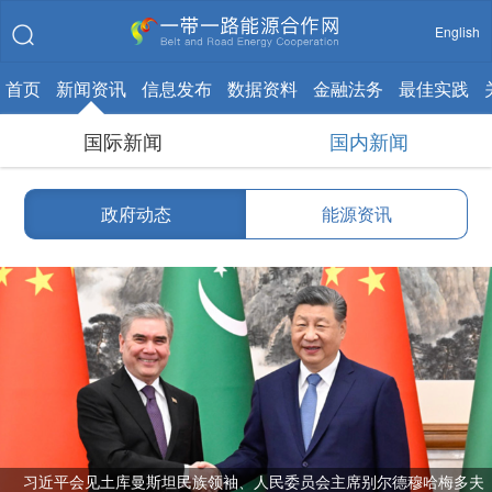
English
首页
新闻资讯
信息发布
数据资料
金融法务
最佳实践
国际新闻
国内新闻
政府动态
能源资讯
习近平会见土库曼斯坦民族领袖、人民委员会主席别尔德穆哈梅多夫