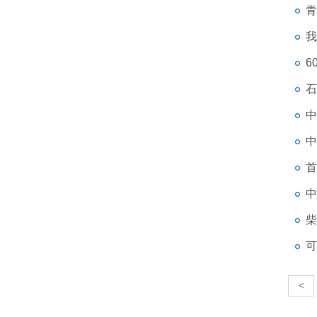
青
我
6
石
中
中
首
中
柴
可
<