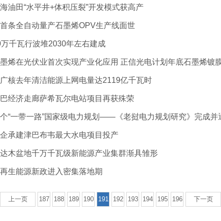
海油田“水平井+体积压裂”开发模式获高产
首条全自动量产石墨烯OPV生产线面世
0万千瓦行波堆2030年左右建成
墨烯在光伏业首次实现产业化应用 正信光电计划年底石墨烯镀膜
广核去年清洁能源上网电量达2119亿千瓦时
巴经济走廊萨希瓦尔电站项目再获殊荣
个“一带一路”国家级电力规划——《老挝电力规划研究》完成并
企承建津巴布韦最大水电项目投产
达木盆地千万千瓦级新能源产业集群渐具雏形
再生能源新政进入密集落地期
上一页
187
188
189
190
191
192
193
194
195
196
下一页