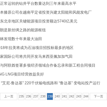
正常运转的钻井平台数量达到三年来最高水平
本滕原公司在越南平定省投资兴建太阳能和风能发电厂
东北非地区关键能源项目投资额达5740亿美元
朗是新丝绸之路的能源枢纽
林发现数十年来最大油田
018年拉美将成为石油项目招投标最多的地区
家国际公司将共同开发马来西亚佩加加气田
与阿联酋签署多项经济领域合作备忘录和新工程合同项目
NG LNG项目经营效益良好
 “艾尼-鲁达基” 220千伏输电线路和 “鲁达基” 变电站投产运行
上一页
235
236
237
238
239
240
241
242
243
244
下一页