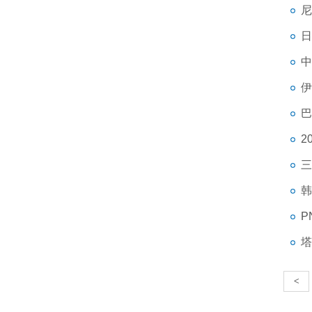
尼
日
中
伊
巴
2
三
韩
P
塔
<