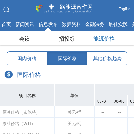
English
首页
新闻资讯
信息发布
数据资料
金融法务
最佳实践
会议
招投标
能源价格
国内价格
国际价格
其他价格趋势
国际价格
项目名称
单位
07-31
08-03
0
原油价格（布伦特）
美元/桶
--
--
原油价格（WTI）
美元/桶
--
--