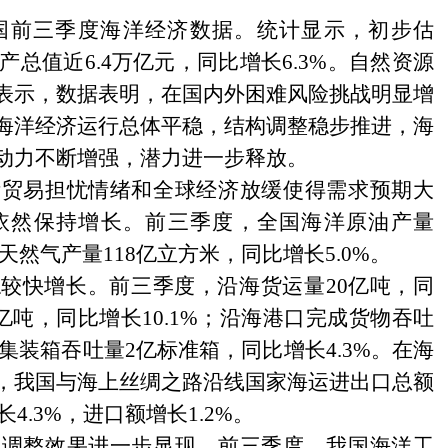
国前三季度海洋经济数据。统计显示，初步估
产总值近
6.4
万亿元，同比增长
6.3%
。自然资源
表示，数据表明，在国内外困难风险挑战明显增
海洋经济运行总体平稳，结构调整稳步推进，海
动力不断增强，潜力进一步释放。
际贸易担忧情绪和全球经济放缓使得需求预期大
依然保持增长。前三季度，全国海洋原油产量
天然气产量
118
亿立方米，同比增长
5.0%
。
稳较快增长。前三季度，沿海货运量
20
亿吨，同
亿吨，同比增长
10.1%
；沿海港口完成货物吞吐
集装箱吞吐量
2
亿标准箱，同比增长
4.3%
。在海
，我国与海上丝绸之路沿线国家海运进出口总额
长
4.3%
，进口额增长
1.2%
。
构调整效果进一步显现。前三季度，我国海洋工