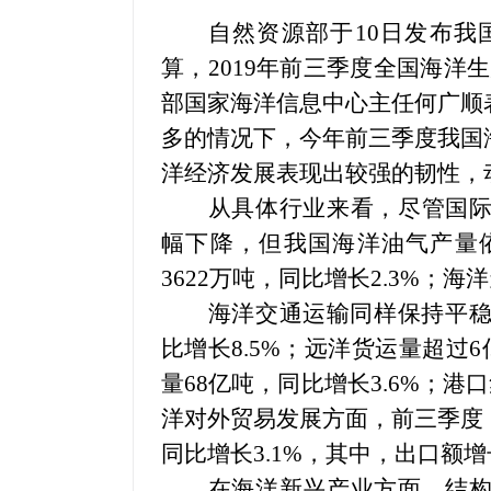
自然资源部于
10
日发布我
算，
2019
年前三季度全国海洋生
部国家海洋信息中心主任何广顺
多的情况下，今年前三季度我国
洋经济发展表现出较强的韧性，
从具体行业来看，尽管国
幅下降，但我国海洋油气产量
3622
万吨，同比增长
2.3%
；海洋
海洋交通运输同样保持平
比增长
8.5%
；远洋货运量超过
6
量
68
亿吨，同比增长
3.6%
；港口
洋对外贸易发展方面，前三季度
同比增长
3.1%
，其中，出口额增
在海洋新兴产业方面，结