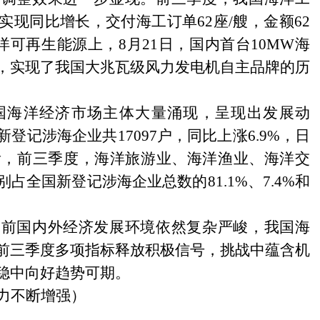
实现同比增长，交付海工订单
62
座
/
艘，金额
62
洋可再生能源上，
8
月
21
日，国内首台
10MW
海
，实现了我国大兆瓦级风力发电机自主品牌的历
国海洋经济市场主体大量涌现，呈现出发展动
新登记涉海企业共
17097
户，同比上涨
6.9%
，日
看，前三季度，海洋旅游业、海洋渔业、海洋交
别占全国新登记涉海企业总数的
81.1%
、
7.4%
和
当前国内外经济发展环境依然复杂严峻，我国海
前三季度多项指标释放积极信号，挑战中蕴含机
稳中向好趋势可期。
力不断增强）