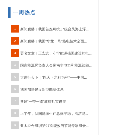
一周热点
1
新闻联播︱我国首座可抗17级台风海上浮...
2
新闻联播︱我国“华龙一号”核电技术全面...
3
署名文章︱王宏志：守牢能源强国建设的电...
4
国家能源局负责人会见南非电力和能源部部...
5
大道行天下｜“以天下之利为利”——中国...
6
我国加快建设新型能源体系
7
共建“一带一路”取得扎实进展
8
上半年，我国能源生产总体平稳，清洁能...
9
亚太经合组织第67次能效与节能专家组会...