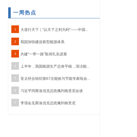
一周热点
1
大道行天下｜“以天下之利为利”——中国...
2
我国加快建设新型能源体系
3
共建“一带一路”取得扎实进展
4
上半年，我国能源生产总体平稳，清洁能...
5
亚太经合组织第67次能效与节能专家组会...
6
习近平同斯洛伐克总统佩列格里尼会谈
7
李强会见斯洛伐克总统佩列格里尼