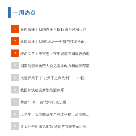
一周热点
1
新闻联播︱我国首座可抗17级台风海上浮...
2
新闻联播︱我国“华龙一号”核电技术全面...
3
署名文章︱王宏志：守牢能源强国建设的电...
4
国家能源局负责人会见南非电力和能源部部...
5
大道行天下｜“以天下之利为利”——中国...
6
我国加快建设新型能源体系
7
共建“一带一路”取得扎实进展
8
上半年，我国能源生产总体平稳，清洁能...
9
亚太经合组织第67次能效与节能专家组会...