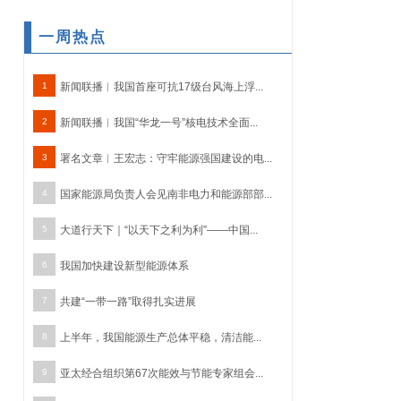
一周热点
1
新闻联播︱我国首座可抗17级台风海上浮...
2
新闻联播︱我国“华龙一号”核电技术全面...
3
署名文章︱王宏志：守牢能源强国建设的电...
4
国家能源局负责人会见南非电力和能源部部...
5
大道行天下｜“以天下之利为利”——中国...
6
我国加快建设新型能源体系
7
共建“一带一路”取得扎实进展
8
上半年，我国能源生产总体平稳，清洁能...
9
亚太经合组织第67次能效与节能专家组会...