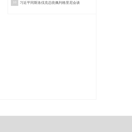
10
习近平同斯洛伐克总统佩列格里尼会谈