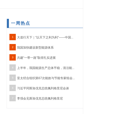
一周热点
1
大道行天下｜“以天下之利为利”——中国...
2
我国加快建设新型能源体系
3
共建“一带一路”取得扎实进展
4
上半年，我国能源生产总体平稳，清洁能...
5
亚太经合组织第67次能效与节能专家组会...
6
习近平同斯洛伐克总统佩列格里尼会谈
7
李强会见斯洛伐克总统佩列格里尼