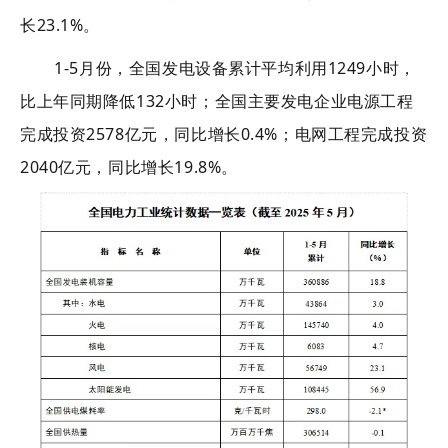
长
23.1
%
。
1-
5
月份，全国发电设备累计平均利用
1
249
小时，
比上年同期降低
1
32
小时
；
全国主要发电企业电源工程
完成
投资
2578
亿元，同比
增长
0.4
%
；
电网工程
完成
投资
2040
亿元，同比
增长
19.8
%
。