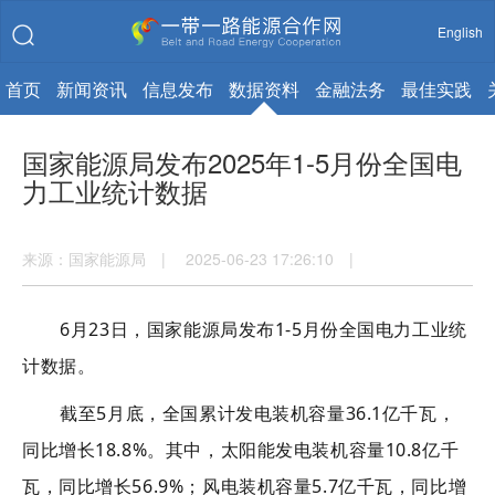
English
首页
新闻资讯
信息发布
数据资料
金融法务
最佳实践
国家能源局发布2025年1-5月份全国电
力工业统计数据
来源：国家能源局 | 2025-06-23 17:26:10 |
6
月
23
日
，国家能源局发布
1-
5
月份全国电力工业统
计数据。
截至
5
月底，
全国累计发电装机容量
3
6.1
亿千瓦，
同比增长
1
8.8
%
。其中，
太阳能发电装机容量
10.8
亿千
瓦，同比增长
56.9
%
；风电装机容量
5.7
亿千瓦，同比增