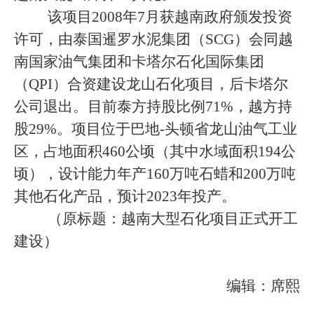
该项目
2008
年
7
月获越南政府颁发投资
许可，由泰国暹罗水泥集团（
SCG
）会同越
南国家油气集团和卡塔尔石化国际集团
（
QPI
）合资建设龙山石化项目，后卡塔尔
公司退出。目前泰方持股比例
71%
，越方持
股
29%
。项目位于巴地
-
头顿省龙山油气工业
区，占地面积
460
公顷（其中水域面积
194
公
顷），设计能力年产
160
万吨石蜡和
200
万吨
其他石化产品，预计
2023
年投产。
（原标题：越南大型石化项目正式开工
建设）
编辑：席熙