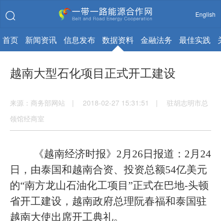
English
首页
新闻资讯
信息发布
数据资料
金融法务
最佳实践
越南大型石化项目正式开工建设
来源：商务部网站 | 2018-02-27 15:31:51 | 驻胡志明市总
领馆经商室
《越南经济时报》
2
月
26
日报道：
2
月
24
日，由泰国和越南合资、投资总额
54
亿美元
的“南方龙山石油化工项目”正式在巴地
-
头顿
省开工建设，越南政府总理阮春福和泰国驻
越南大使出席开工典礼。