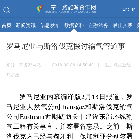
English
首页
新闻资讯
信息发布
数据资料
金融法务
最佳实践
罗马尼亚与斯洛伐克探讨输气管道事
来源：商务部网站 | 2018-02-28 14:56:49 | 驻罗马尼亚经
商参处
罗马尼亚内幕编译版
2
月
13
日报道，罗
马尼亚天然气公司
Transgaz
和斯洛伐克输气
公司
Eustream
近期磋商关于建设东部环线输
气工程有关事宜，并签署备忘录。之前，斯
洛伐克方已经与匈牙利、保加利亚分别签署