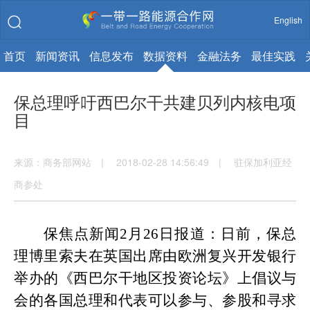
English
首页
新闻资讯
信息发布
数据资料
金融法务
最佳实践
保总理呼吁西巴尔干共建贝列内核电项
目
来源：商务部网站 | 2018-02-28 14:56:49 | 驻保加利亚经
商参处
保焦点新闻
2
月
26
日报道：日前，保总
理博里索夫在英国出席由欧洲复兴开发银行
举办的《西巴尔干地区投资论坛》上倡议与
会的各国总理和代表可以参与、参股和寻求