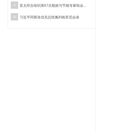
9
亚太经合组织第67次能效与节能专家组会...
10
习近平同斯洛伐克总统佩列格里尼会谈