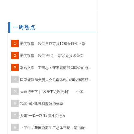
一周热点
1
新闻联播︱我国首座可抗17级台风海上浮...
2
新闻联播︱我国“华龙一号”核电技术全面...
3
署名文章︱王宏志：守牢能源强国建设的电...
4
国家能源局负责人会见南非电力和能源部部...
5
大道行天下｜“以天下之利为利”——中国...
6
我国加快建设新型能源体系
7
共建“一带一路”取得扎实进展
8
上半年，我国能源生产总体平稳，清洁能...