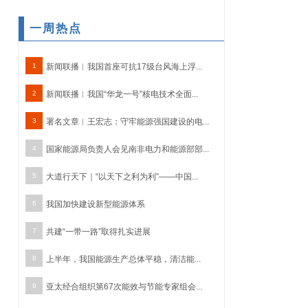
一周热点
1
新闻联播︱我国首座可抗17级台风海上浮...
2
新闻联播︱我国“华龙一号”核电技术全面...
3
署名文章︱王宏志：守牢能源强国建设的电...
4
国家能源局负责人会见南非电力和能源部部...
5
大道行天下｜“以天下之利为利”——中国...
6
我国加快建设新型能源体系
7
共建“一带一路”取得扎实进展
8
上半年，我国能源生产总体平稳，清洁能...
9
亚太经合组织第67次能效与节能专家组会...