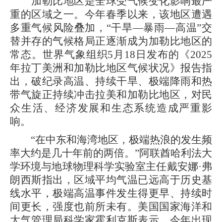
加勒比地区是全球受气候变化影响最严
重的区域之一。今年春季以来，该地区遭遇
多重气候风险叠加，“干旱—暴雨—高温”交
替并存的气候格局正逐渐成为加勒比地区的
常态。世界气象组织5月18日发布的《2025
年拉丁美洲和加勒比地区气候状况》报告指
出，破纪录高温、持续干旱、极端降雨和热
带气旋正持续冲击拉美和加勒比地区，对民
众生活、经济发展和生态系统造成严重影
响。
“在中东和海湾地区，极端热浪的发生频
率大约是几十年前的两倍。”阿联酋哈利法大
学环境与地球物理科学实验室主任戴安娜·弗
朗西斯指出，区域平均气温已远高于历史基
线水平，极端高温事件发生得更早、持续时
间更长，强度也前所未有。美国国家海洋和
大气管理局科学家霍利克斯表示，今年出现