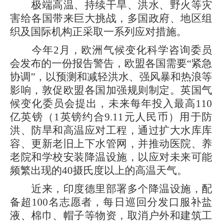
极端高温、持续干旱、洪水、野火等灾
害给各国带来巨大挑战，多国政府、地区组
织及国际机构正采取一系列应对措施。
今年2月，欧洲气候变化科学咨询委员
会发布的一份报告警告，欧盟各国需要“紧急
协调”，以预测和减轻洪水、强风暴和热浪等
影响，敦促欧盟各国加强规则制定。英国气
候变化委员会提出，未来每年投入最高110
亿英镑（1英镑约合9.11元人民币）用于防
洪、防旱和高温应对工程，通过扩大水库库
容、更新老旧上下水管网，并推动医院、养
老院和学校安装降温设施，以应对未来可能
频繁出现的40摄氏度以上的高温天气。
近来，印度德里部署多个降温设施，配
备超100名志愿者，每日巡回分发口服补盐
液、棉巾、帽子等物资，取消户外和建筑工