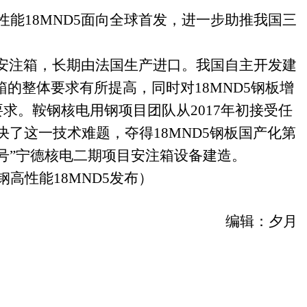
性能
18MND5
面向全球首发，进一步助推我国三
安注箱，长期由法国生产进口。我国自主开发建
注箱的整体要求有所提高，同时对
18MND5
钢板增
要求。鞍钢核电用钢项目团队从
2017
年初接受任
决了这一技术难题，夺得
18MND5
钢板国产化第
号”宁德核电二期项目安注箱设备建造。
钢高性能
18MND5
发布）
编辑
：
夕月