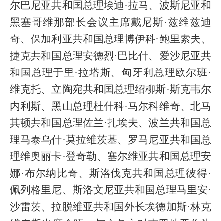
尔巴尼亚共和国总理埃迪·拉马、波斯尼亚和
黑塞哥维那部长会议主席戴尼斯·兹维兹迪
奇、保加利亚共和国总理博伊科·鲍里索夫、
捷克共和国总理安德烈·巴比什、爱沙尼亚共
和国总理于里·拉塔斯、匈牙利总理欧尔班·
维克托、立陶宛共和国总理绍柳斯·斯克韦尔
内利斯、黑山总理杜什科·马尔科维奇、北马
其顿共和国总理佐兰·扎埃夫、波兰共和国总
理马泰乌什·莫拉维茨基、罗马尼亚共和国总
理维奥丽卡·登奇勒、塞尔维亚共和国总理安
娜·布尔纳比奇、斯洛伐克共和国总理彼得·
佩列格里尼、斯洛文尼亚共和国总理马里安·
沙雷茨、拉脱维亚共和国外长埃德加斯·林克