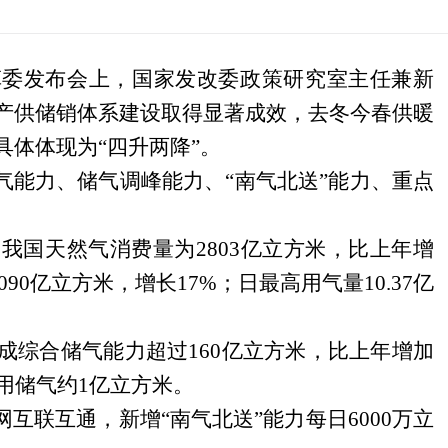
革委发布会上，国家发改委政策研究室主任兼新
产供储销体系建设取得显著成效，去冬今春供暖
具体体现为“四升两降”。
气能力、储气调峰能力、“南气北送”能力、重点
，我国天然气消费量为
2803
亿立方米，比上年增
090
亿立方米，增长
17%
；日最高用气量
10.37
亿
成综合储气能力超过
160
亿立方米，比上年增加
用储气约
1
亿立方米。
网互联互通，新增“南气北送”能力每日
6000
万立