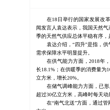
在
18
日举行的国家发展改
闻发言人袁达表示，我国天然气
季的天然气供应总体平稳有序，
袁达介绍，“四升”是指，供
需求保障水平明显提升。
在供气能力方面，
2018
年
长
18.1%
；在供暖季的消费量为
1
立方米，增长
20%
。
在储气调峰能力方面，已形
超过
30
亿立方米，高峰时每天动
在“南气北送”方面，通过管