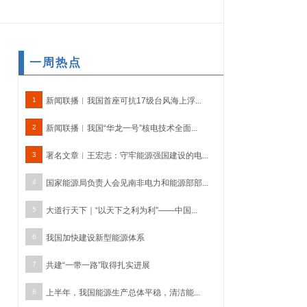
一周热点
1
新闻联播︱我国首座可抗17级台风海上浮...
2
新闻联播︱我国“华龙一号”核电技术全面...
3
署名文章︱王宏志：守牢能源强国建设的电...
4
国家能源局负责人会见南非电力和能源部部...
5
大道行天下｜“以天下之利为利”——中国...
6
我国加快建设新型能源体系
7
共建“一带一路”取得扎实进展
8
上半年，我国能源生产总体平稳，清洁能...