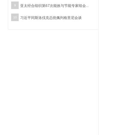
9
亚太经合组织第67次能效与节能专家组会...
10
习近平同斯洛伐克总统佩列格里尼会谈