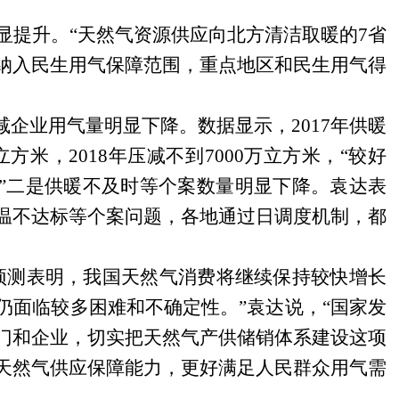
显提升。“天然气资源供应向北方清洁取暖的
7
省
纳入民生用气保障范围，重点地区和民生用气得
压减企业用气量明显下降。数据显示，
2017
年供暖
立方米，
2018
年压减不到
7000
万立方米，“较好
”二是供暖不及时等个案数量明显下降。袁达表
温不达标等个案问题，各地通过日调度机制，都
预测表明，我国天然气消费将继续保持较快增长
仍面临较多困难和不确定性。”袁达说，“国家发
门和企业，切实把天然气产供储销体系建设这项
天然气供应保障能力，更好满足人民群众用气需