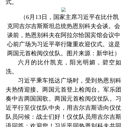
式。
（
6月13日，国家主席习近平在比什凯
克同吉尔吉斯斯坦总统热恩别科夫会谈。会
谈前，热恩别科夫在阿拉尔恰国宾馆会议中
心前广场为习近平举行隆重欢迎仪式。这是
两国元首检阅仪仗队。
图片来源：
新华社
）
六月的比什凯克，阳光明媚，碧空如
洗。
习近平乘车抵达广场时，受到热恩别科
夫热情迎接。两国元首登上检阅台。军乐团
奏中吉两国国歌。两国元首检阅仪仗队。习
近平行至仪仗队中央，用吉尔吉斯语向仪仗
队员问候：战士们好！仪仗队员用吉尔吉斯
语回答：欢迎您！习近平同热恩别科夫共同