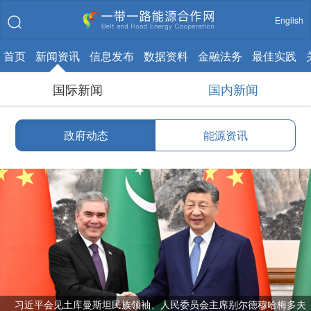
English
首页
新闻资讯
信息发布
数据资料
金融法务
最佳实践
国际新闻
国内新闻
政府动态
能源资讯
习近平会见土库曼斯坦民族领袖、人民委员会主席别尔德穆哈梅多夫