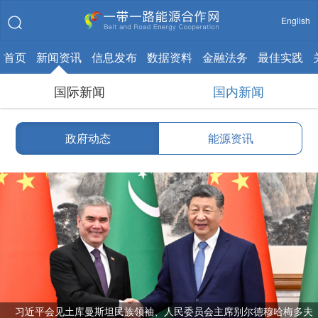
English
首页
新闻资讯
信息发布
数据资料
金融法务
最佳实践
国际新闻
国内新闻
政府动态
能源资讯
习近平会见土库曼斯坦民族领袖、人民委员会主席别尔德穆哈梅多夫