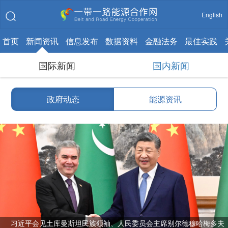
English
首页
新闻资讯
信息发布
数据资料
金融法务
最佳实践
国际新闻
国内新闻
政府动态
能源资讯
习近平会见土库曼斯坦民族领袖、人民委员会主席别尔德穆哈梅多夫