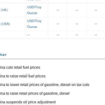
USD/Troy
d（UK）
--
--
--
Ounce
USD/Troy
（USA)
--
--
--
Ounce
--
--
--
--
Other
na cuts retail fuel prices
na to raise retail fuel prices
na to lower retail prices of gasoline, diesel on tax cuts
na to raise retail prices of gasoline, diesel
ina suspends oil price adjustment