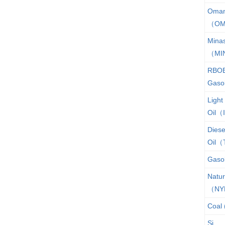
Oman
（O
Minas
（MI
RBO
Gas
Light
Oil（
Diese
Oil
Gaso
Natur
（NY
Coal
Si