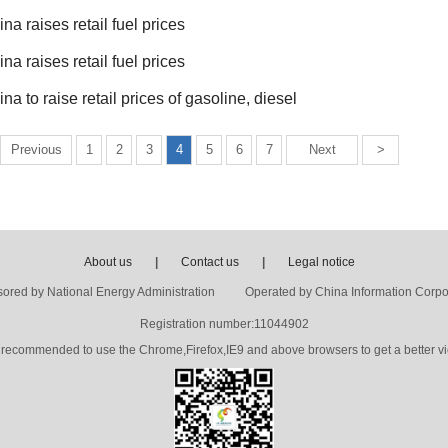
na raises retail fuel prices
na raises retail fuel prices
na to raise retail prices of gasoline, diesel
Previous
1
2
3
4
5
6
7
Next
>
About us
|
Contact us
|
Legal notice
ored by National Energy Administration Operated by China Information Corpo
Registration number:11044902
's recommended to use the Chrome,Firefox,IE9 and above browsers to get a better vi