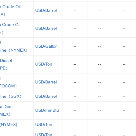
 Crude Oil
USD/Barrel
--
--
--
MA）
 Crude Oil
USD/Barrel
--
--
--
N）
B
USD/Gallon
--
--
--
oline（NYMEX）
 Diesel
USD/Ton
--
--
--
IPE）
l
USD/Barrel
--
--
--
（TOCOM）
line（SGX）
USD/Barrel
--
--
--
al Gas
USD/mmBtu
--
--
--
MEX）
 (NYMEX)
USD/Ton
--
--
--
USD/Ton
--
--
--