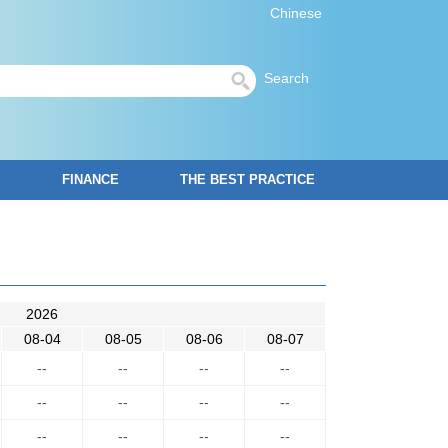
Chinese
Search
FINANCE
THE BEST PRACTICE
2026
08-04
08-05
08-06
08-07
--
--
--
--
--
--
--
--
--
--
--
--