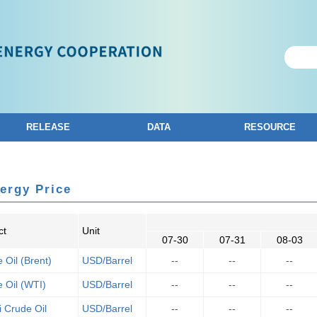
RELEASE
DATA
RESOURCE
ergy Price
ct
Unit
07-30
07-31
08-03
 Oil (Brent)
USD/Barrel
--
--
--
 Oil (WTI)
USD/Barrel
--
--
--
 Crude Oil
USD/Barrel
--
--
--