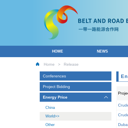
HOME
NEWS
Home
>
Release
Conferences
En
Project Bidding
Proje
Energy Price
Crude
China
Crude
World
Dubai
Other