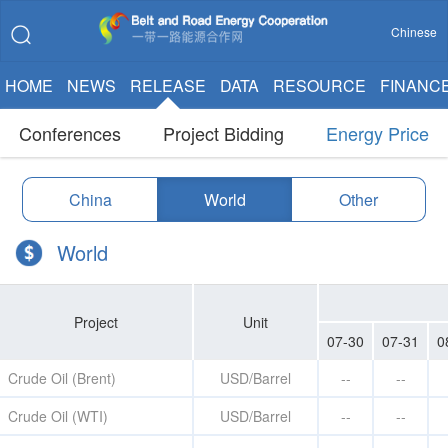
Chinese
HOME
NEWS
RELEASE
DATA
RESOURCE
FINANC
Conferences
Project Bidding
Energy Price
China
World
Other
World
Project
Unit
07-30
07-31
0
Crude Oil (Brent)
USD/Barrel
--
--
Crude Oil (WTI)
USD/Barrel
--
--