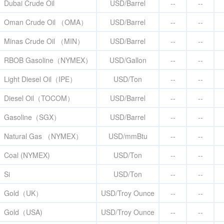
Dubai Crude Oil
USD/Barrel
--
--
Oman Crude Oil （OMA）
USD/Barrel
--
--
Minas Crude Oil （MIN）
USD/Barrel
--
--
RBOB Gasoline（NYMEX）
USD/Gallon
--
--
Light Diesel Oil（IPE）
USD/Ton
--
--
Diesel Oil（TOCOM）
USD/Barrel
--
--
Gasoline（SGX）
USD/Barrel
--
--
Natural Gas （NYMEX）
USD/mmBtu
--
--
Coal (NYMEX)
USD/Ton
--
--
Si
USD/Ton
--
--
Gold（UK）
USD/Troy Ounce
--
--
Gold（USA)
USD/Troy Ounce
--
--