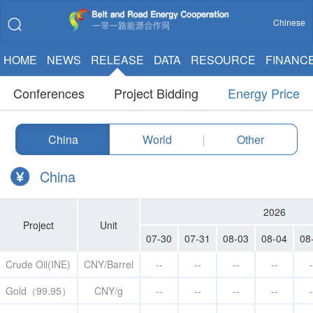
Chinese
HOME
NEWS
RELEASE
DATA
RESOURCE
FINANC
Conferences
Project Bidding
Energy Price
China
World
|
Other
China
2026
Project
Unit
07-30
07-31
08-03
08-04
08
Crude Oil(INE)
CNY/Barrel
--
--
--
--
-
Gold（99.95）
CNY/g
--
--
--
--
-