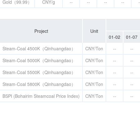
Gold（99.99）
CNY/g
--
--
--
--
-
Project
Unit
01-02
01-07
Steam-Coal 4500K（Qinhuangdao）
CNY/Ton
--
--
Steam-Coal 5000K（Qinhuangdao）
CNY/Ton
--
--
Steam-Coal 5500K（Qinhuangdao）
CNY/Ton
--
--
Steam-Coal 5800K（Qinhuangdao）
CNY/Ton
--
--
BSPI (Bohairim Steamcoal Price Index)
CNY/Ton
--
--