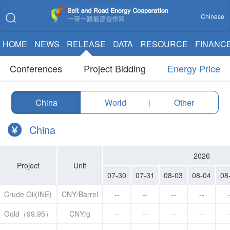
Chinese
HOME
NEWS
RELEASE
DATA
RESOURCE
FINANC
Conferences
Project Bidding
Energy Price
China
World
|
Other
China
2026
Project
Unit
07-30
07-31
08-03
08-04
08
Crude Oil(INE)
CNY/Barrel
--
--
--
--
-
Gold（99.95）
CNY/g
--
--
--
--
-