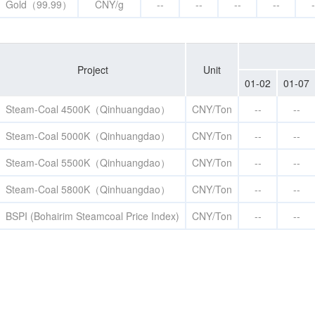
Gold（99.99）
CNY/g
--
--
--
--
-
Project
Unit
01-02
01-07
Steam-Coal 4500K（Qinhuangdao）
CNY/Ton
--
--
Steam-Coal 5000K（Qinhuangdao）
CNY/Ton
--
--
Steam-Coal 5500K（Qinhuangdao）
CNY/Ton
--
--
Steam-Coal 5800K（Qinhuangdao）
CNY/Ton
--
--
BSPI (Bohairim Steamcoal Price Index)
CNY/Ton
--
--